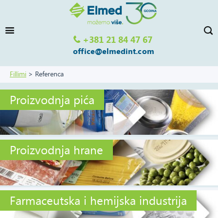
+381 21 84 47 67
office@elmedint.com
Fillimi
Referenca
Proizvodnja pića
Proizvodnja hrane
Farmaceutska i hemijska industrija