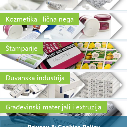
Kozmetika i lična nega
Štamparije
Duvanska industrija
Građevinski materijali i extruzija